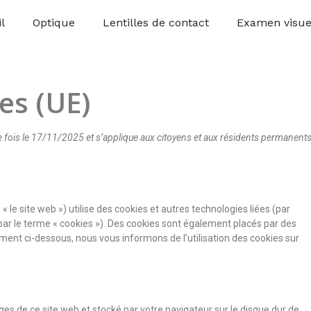
l
Optique
Lentilles de contact
Examen visue
es (UE)
ère fois le 17/11/2025 et s’applique aux citoyens et aux résidents permanent
: « le site web ») utilise des cookies et autres technologies liées (par
par le terme « cookies »). Des cookies sont également placés par des
ent ci-dessous, nous vous informons de l’utilisation des cookies sur
ges de ce site web et stocké par votre navigateur sur le disque dur de