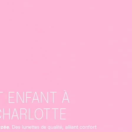
T ENFANT À
CHARLOTTE
ezée
. Des lunettes de qualité, alliant confort