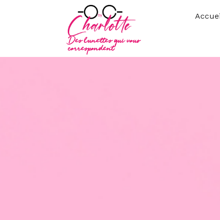
Accuei
Des lunettes qui vous
correspondent